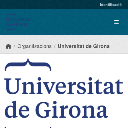
Skip to main content
Identificació
Organitzacions
Universitat de Girona