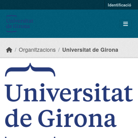
Skip to main content
Identificació
Organitzacions
Universitat de Girona