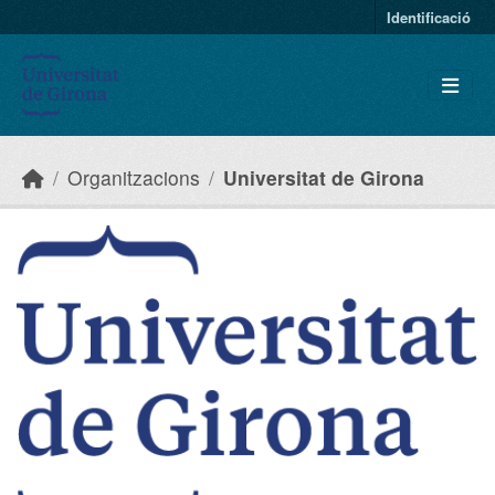
Skip to main content
Identificació
Organitzacions
Universitat de Girona