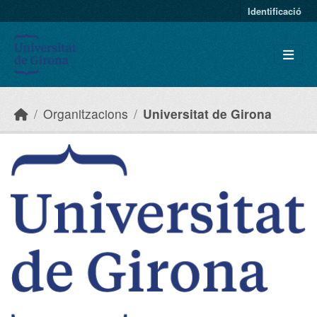
Skip to main content
Identificació
Organitzacions
Universitat de Girona