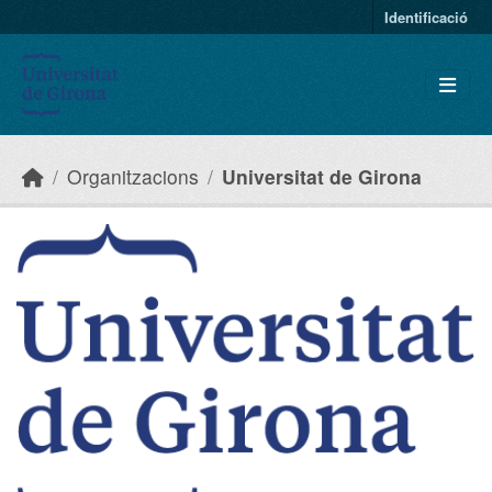
Skip to main content
Identificació
Organitzacions
Universitat de Girona