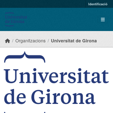
Skip to main content
Identificació
Organitzacions
Universitat de Girona