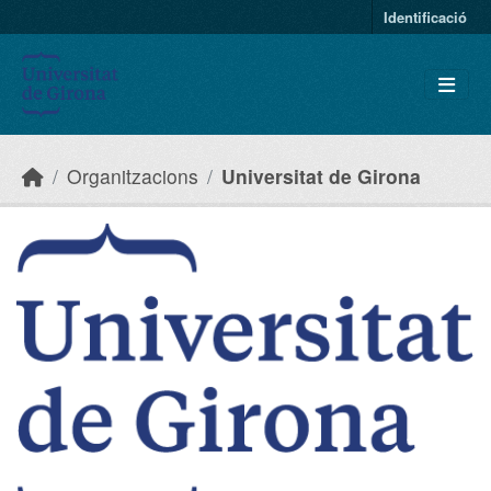
Skip to main content
Identificació
Organitzacions
Universitat de Girona