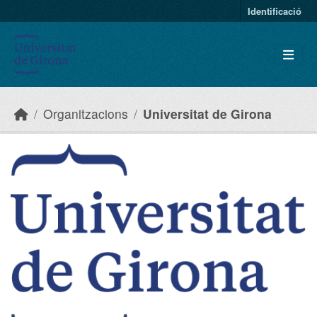
Skip to main content
Identificació
Organitzacions
Universitat de Girona