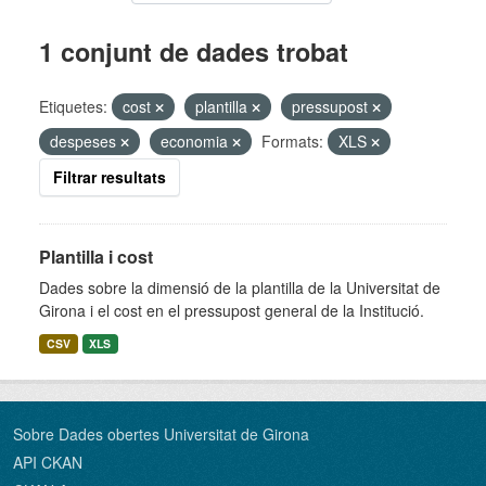
1 conjunt de dades trobat
Etiquetes:
cost
plantilla
pressupost
despeses
economia
Formats:
XLS
Filtrar resultats
Plantilla i cost
Dades sobre la dimensió de la plantilla de la Universitat de
Girona i el cost en el pressupost general de la Institució.
CSV
XLS
Sobre Dades obertes Universitat de Girona
API CKAN