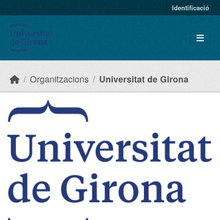
Skip to main content
Identificació
Organitzacions
Universitat de Girona