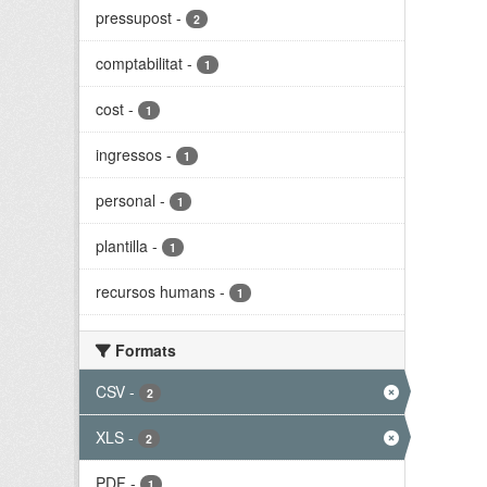
pressupost
-
2
comptabilitat
-
1
cost
-
1
ingressos
-
1
personal
-
1
plantilla
-
1
recursos humans
-
1
Formats
CSV
-
2
XLS
-
2
PDF
-
1