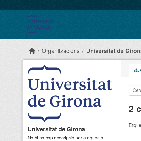
Skip to main content
Organitzacions
Universitat de Giron
C
2 
Etique
Universitat de Girona
No hi ha cap descripció per a aquesta