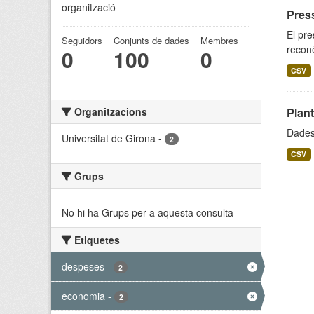
organització
Pres
El pre
Seguidors
Conjunts de dades
Membres
reconè
0
100
0
CSV
Organitzacions
Planti
Dades 
Universitat de Girona
-
2
CSV
Grups
No hi ha Grups per a aquesta consulta
Etiquetes
despeses
-
2
economia
-
2