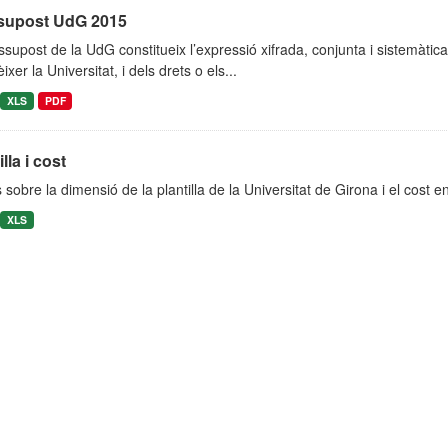
supost UdG 2015
ssupost de la UdG constitueix l’expressió xifrada, conjunta i sistemàti
ixer la Universitat, i dels drets o els...
XLS
PDF
lla i cost
sobre la dimensió de la plantilla de la Universitat de Girona i el cost en
XLS