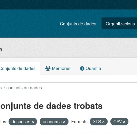
Conjunts de dades
Organitzacions
a
onjunts de dades
Membres
Quant a
conjunts de dades trobats
tes:
despeses
economia
Formats:
XLS
CSV