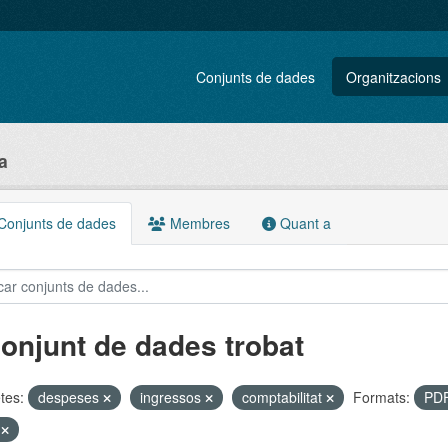
Conjunts de dades
Organitzacions
a
onjunts de dades
Membres
Quant a
conjunt de dades trobat
tes:
despeses
ingressos
comptabilitat
Formats:
PD
S