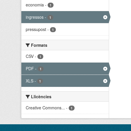
economia
-
1
ingressos
-
1
pressupost
-
1
Formats
CSV
-
1
PDF
-
1
XLS
-
1
Llicències
Creative Commons...
-
1