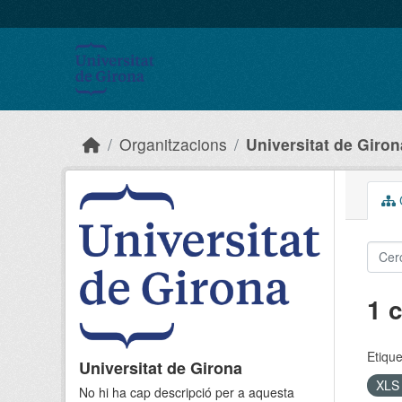
Skip to main content
Organitzacions
Universitat de Giron
C
1 
Etique
Universitat de Girona
XL
No hi ha cap descripció per a aquesta