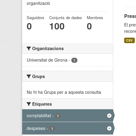
organització
Pres
Seguidors
Conjunts de dades
Membres
0
100
0
El pre
reconè
CSV
Organitzacions
Universitat de Girona
-
1
Grups
No hi ha Grups per a aquesta consulta
Etiquetes
comptabilitat
-
1
despeses
-
1