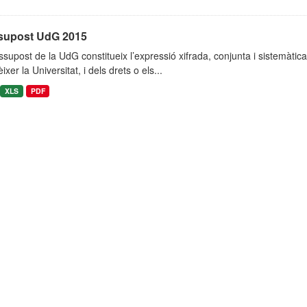
supost UdG 2015
ssupost de la UdG constitueix l’expressió xifrada, conjunta i sistemàti
ixer la Universitat, i dels drets o els...
XLS
PDF