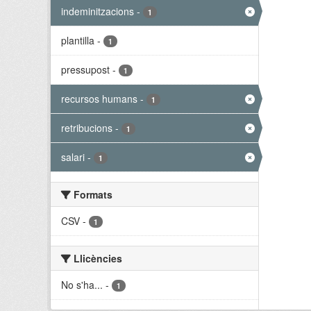
indeminitzacions
-
1
plantilla
-
1
pressupost
-
1
recursos humans
-
1
retribucions
-
1
salari
-
1
Formats
CSV
-
1
Llicències
No s'ha...
-
1