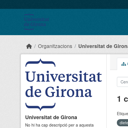
Skip to main content
Organitzacions
Universitat de Giron
C
1 
Etique
Universitat de Girona
diet
No hi ha cap descripció per a aquesta