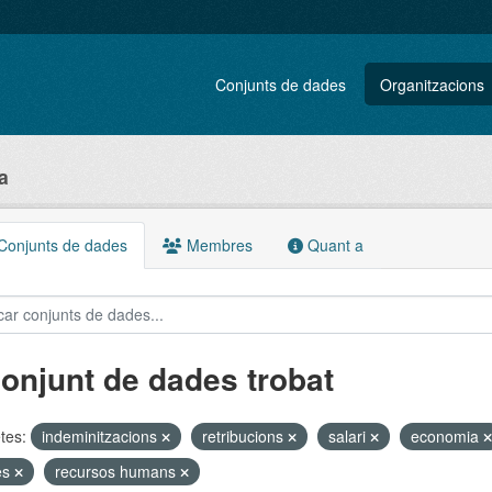
Conjunts de dades
Organitzacions
a
onjunts de dades
Membres
Quant a
conjunt de dades trobat
tes:
indeminitzacions
retribucions
salari
economia
es
recursos humans