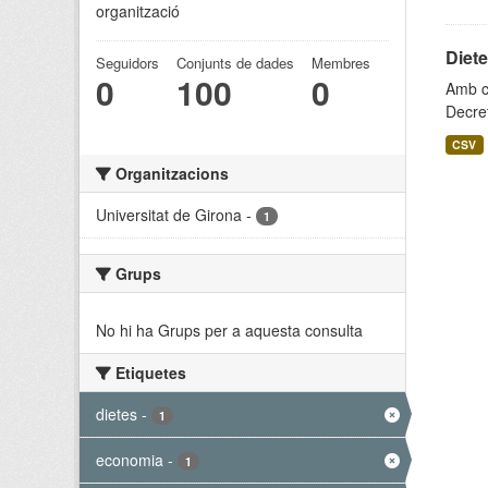
organització
Diet
Seguidors
Conjunts de dades
Membres
0
100
0
Amb ca
Decret
CSV
Organitzacions
Universitat de Girona
-
1
Grups
No hi ha Grups per a aquesta consulta
Etiquetes
dietes
-
1
economia
-
1