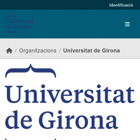
Skip to main content
Identificació
Organitzacions
Universitat de Girona