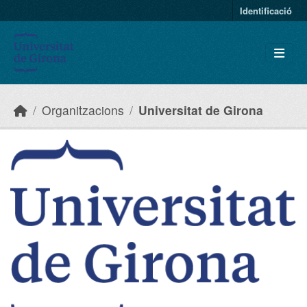
Skip to main content
Identificació
Organitzacions
Universitat de Girona