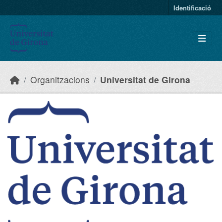
Skip to main content
Identificació
Organitzacions
Universitat de Girona