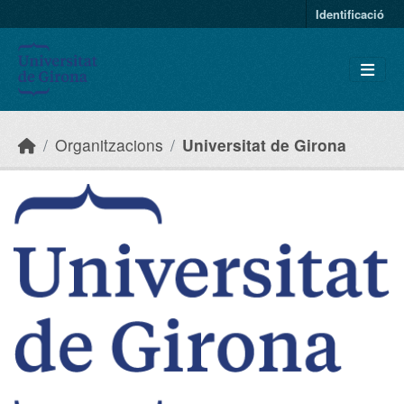
Skip to main content
Identificació
Organitzacions
Universitat de Girona