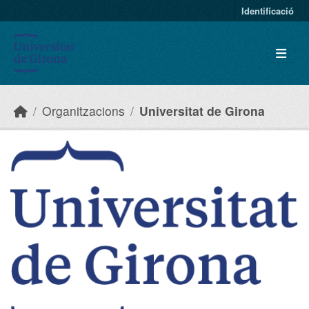
Skip to main content
Identificació
Organitzacions
Universitat de Girona