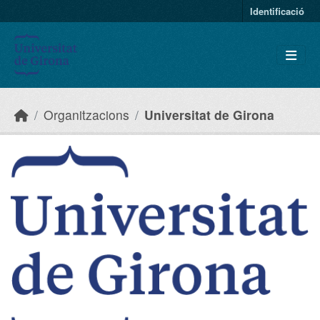
Skip to main content
Identificació
Organitzacions
Universitat de Girona