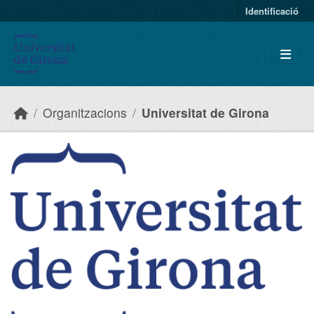
Skip to main content
Identificació
Organitzacions
Universitat de Girona