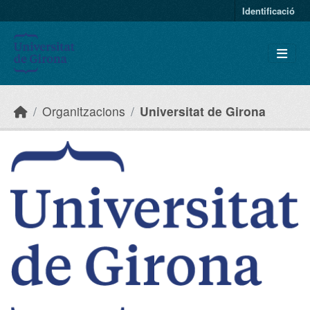
Skip to main content
Identificació
Organitzacions
Universitat de Girona