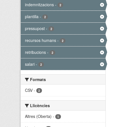
indemnitzacions
-
2
plantilla
-
2
pressupost
-
2
recursos humans
-
2
retribucions
-
2
salari
-
2
Formats
CSV
-
2
Llicències
Altres (Oberta)
-
1