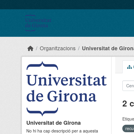
Skip to main content
Organitzacions
Universitat de Giron
C
2 
Etique
Universitat de Girona
rec
No hi ha cap descripció per a aquesta