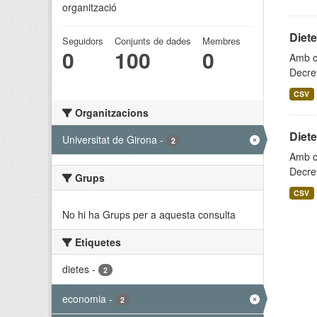
organització
Diet
Seguidors
Conjunts de dades
Membres
0
100
0
Amb ca
Decret
CSV
Organitzacions
Diet
Universitat de Girona
-
2
Amb ca
Decret
Grups
CSV
No hi ha Grups per a aquesta consulta
Etiquetes
dietes
-
2
economia
-
2