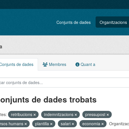
Conjunts de dades
Organitzacions
a
onjunts de dades
Membres
Quant a
conjunts de dades trobats
tes:
retribucions
indemnitzacions
pressupost
ursos humans
plantilla
salari
economia
Organitzac